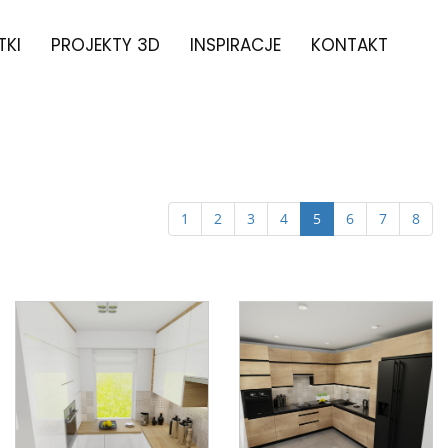
TKI
PROJEKTY 3D
INSPIRACJE
KONTAKT
1
2
3
4
5
6
7
8