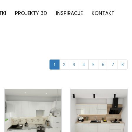
TKI
PROJEKTY 3D
INSPIRACJE
KONTAKT
1
2
3
4
5
6
7
8