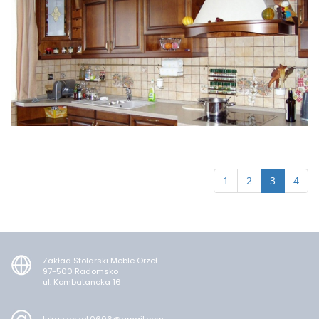
1
2
3
4
Zakład Stolarski Meble Orzeł
97-500 Radomsko
ul. Kombatancka 16